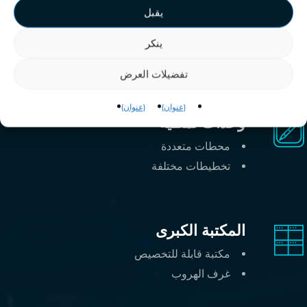
جاهز للاستخدام
يقبل
سهل التشغيل
ينكر
خدمة
كاملة
تفضيلات العرض
{عنوان}
{عنوان}
وحدات نمطية
محطات متعددة
تخطيطات مختلفة
المكتبة الكبرى
مكتبة قابلة للتخصيص
غرف الهروب