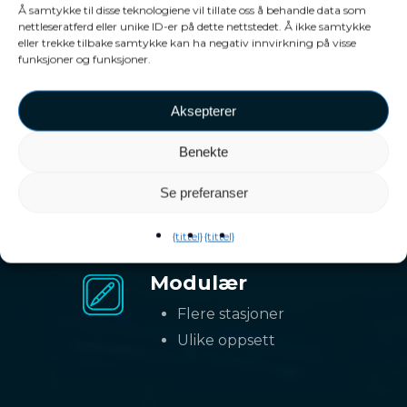
Å samtykke til disse teknologiene vil tillate oss å behandle data som
nettleseratferd eller unike ID-er på dette nettstedet. Å ikke samtykke
eller trekke tilbake samtykke kan ha negativ innvirkning på visse
funksjoner og funksjoner.
Aksepterer
Vri nøkkel
Benekte
Enkel å betjene
Se preferanser
Full service
{tittel}
{tittel}
Modulær
Flere stasjoner
Ulike oppsett