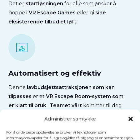
Det er
startløsningen
for alle som ønsker å
hoppe
i VR Escape Games
eller gi
sine
eksisterende tilbud et løft.
Automatisert og effektiv
Denne
lavbudsjettsattraksjonen
som kan
tilpasses
er et
VR Escape Room-system som
er klart til bruk
.
Teamet vårt
kommer til deg
for å
installere hele systemet
.
VEX gir deg
Administrer samtykke
tips
og
lærer opp personalet ditt
i hvordan de
best kan bruke VR
.
For å gi de beste opplevelsene bruker vi teknologier som
informasjonskapsler for å lagre og/eller få tilgang til enhetsinformasjon.