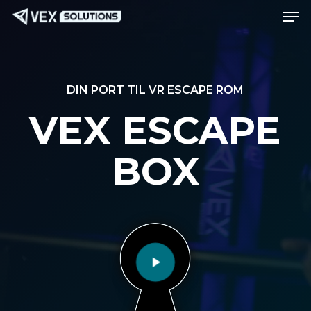
Men
Gå
Meny
til
hovedinnhold
DIN PORT TIL VR ESCAPE ROM
VEX ESCAPE
Spill av video
BOX
Spill av video