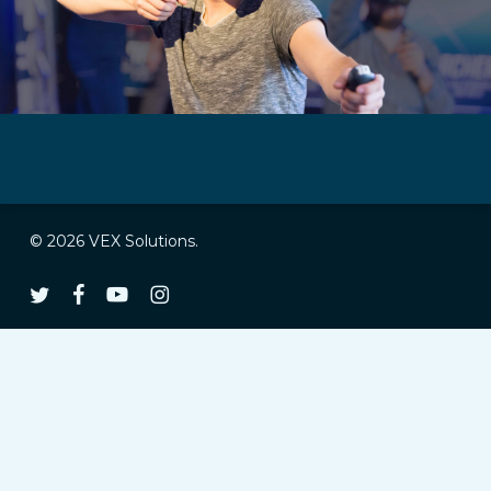
© 2026 VEX Solutions.
ツ
フ
ユ
イ
イ
ェ
ー
ン
ッ
イ
チ
ス
タ
ス
ュ
タ
ー
ブ
ー
グ
ッ
ブ
ラ
ク
ム