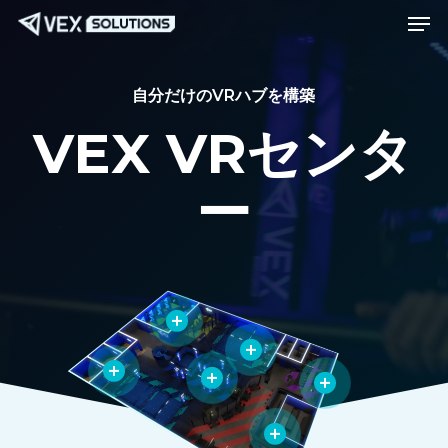
メニュー
メ
Menu
イ
ン
自分だけのVRハブを構築
コ
ン
VEX VRセンタ
テ
ン
ー
ツ
へ
ス
キ
ッ
プ