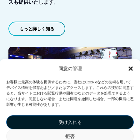
スも提供いたします
。
もっと詳しく知る
同意の管理
お客様に最高の体験を提供するために、当社はCookieなどの技術を用いて
デバイス情報を保存および／またはアクセスします。これらの技術に同意す
ると、当サイトにおける閲覧行動や固有IDなどのデータを処理できるよう
になります。同意しない場合、または同意を撤回した場合、一部の機能に悪
影響が生じる可能性があります。
受け入れる
VEXセンターのバーチャ
拒否