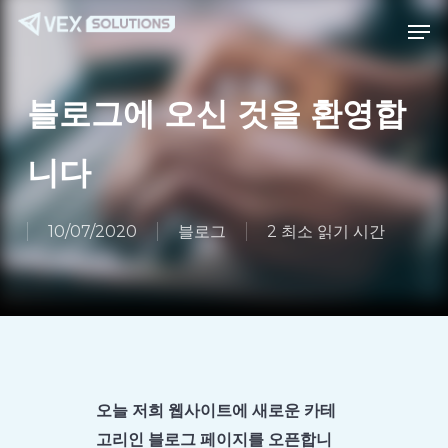
본
메
메뉴
문
뉴
으
로
블로그에 오신 것을 환영합
바
로
니다
가
기
10/07/2020
블로그
2 최소 읽기 시간
오늘 저희 웹사이트에 새로운 카테
고리인 블로그 페이지를 오픈합니