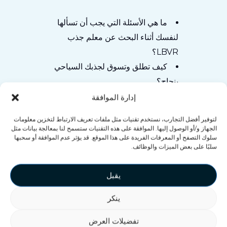
ما هي الأسئلة التي يجب أن تسألها
لنفسك أثناء البحث عن معلم جذب
LBVR؟
كيف تطلق وتسوق لجذبك السياحي
بنجاح؟
إنشاء مسرحيات متكررة وإعادة
إدارة الموافقة
العملاء باستخدام الواقع الافتراضي
لتوفير أفضل التجارب، نستخدم تقنيات مثل ملفات تعريف الارتباط لتخزين معلومات
و الكثير غيرها…
الجهاز و/أو الوصول إليها. الموافقة على هذه التقنيات ستسمح لنا بمعالجة بيانات مثل
سلوك التصفح أو المعرفات الفريدة على هذا الموقع. قد يؤثر عدم الموافقة أو سحبها
سلبًا على بعض الميزات والوظائف.
يقبل
ينكر
تفضيلات العرض