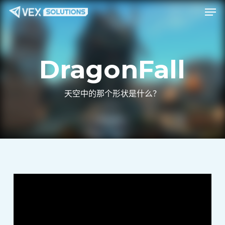
菜单
跳
Menu
至
主
要
DragonFall
内
容
天空中的那个形状是什么？