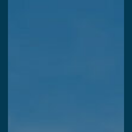
Kraken Island :
Arena
阅读更多