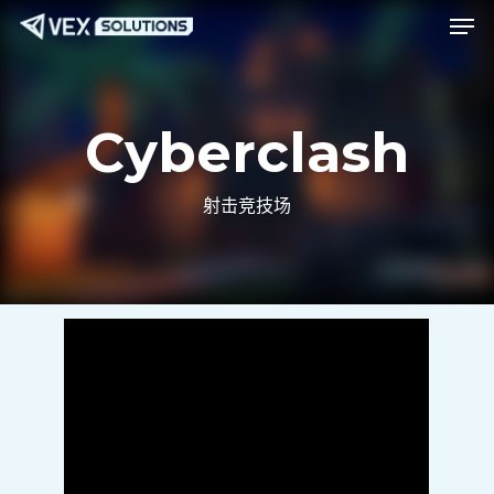
菜单
跳
Menu
至
主
要
Cyberclash
内
容
射击竞技场