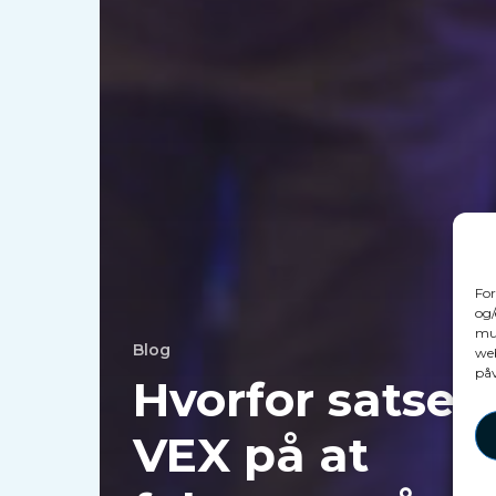
For
og/
mul
Blog
web
påv
Hvorfor satsed
VEX på at