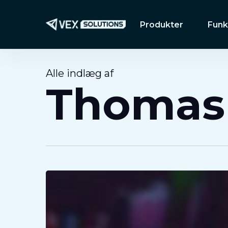
Spring
til
Produkter
Funk
hovedindhold
Alle indlæg af
Thomas 
Hvorfor
satsede
VEX
på