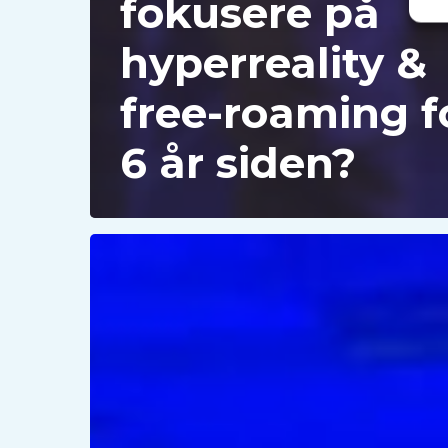
fokusere på
hyperreality &
free-roaming f
6 år siden?
Hvorfor
tager
free-
roaming
det
lokationsbaserede
underholdningsmarked