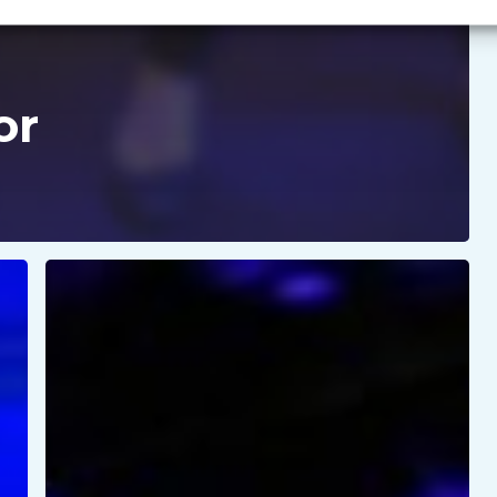
or
Hvad
er
Hyper-
Reality
eller
Hyper
VR?