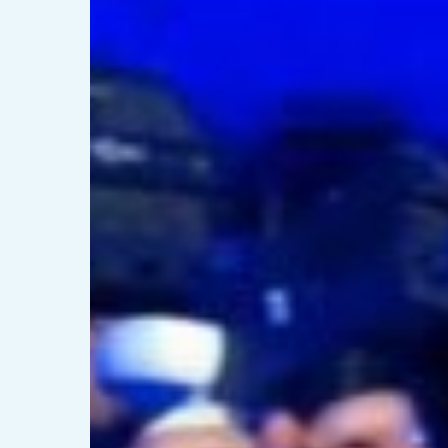
med
storm?