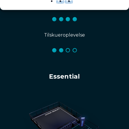
{titel}
{titel}
Gæsteeksp. Forbedringer
Tilskueroplevelse
Essential