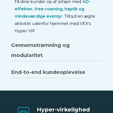
Få dine kunder op af sofaen med
4D-
effekter, free-roaming, haptik og
mindeværdige eventyr
. Tilbyd en ægte
aktivitet udenfor hjemmet med VEX's
Hyper VR!
Gennemstrømning og
modularitet
Op til 6 spillere
kan dele en oplevelse på
End-to-end kundeoplevelse
samme tid. Attraktionen er
tilgængelig i
tre formater
regnskab for forskellige
Hold dine kunder engagerede fra start til
budgetter og pladsfordelinger.
slut med
selvregistrering, personlige
spil og opfølgende e-mails
. Lad data
Hyper-virkelighed
gøre arbejdet gennem vores