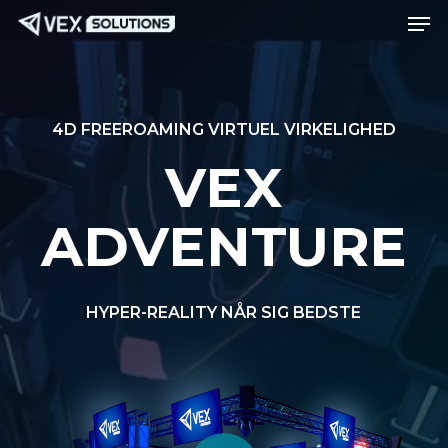
Men
Spring
Menu
til
hovedindhold
4D FREEROAMING VIRTUEL VIRKELIGHED
VEX
ADVENTURE
HYPER-REALITY NÅR SIG BEDSTE
Afspil video
Afspil video