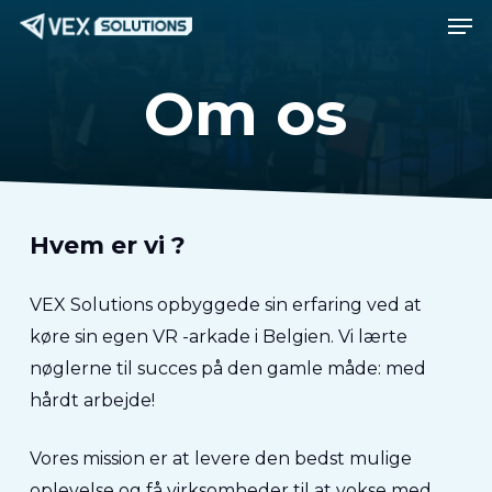
Men
Spring
Menu
til
hovedindhold
Om os
Hvem er vi ?
VEX Solutions opbyggede sin erfaring ved at
køre sin egen VR -arkade i Belgien. Vi lærte
nøglerne til succes på den gamle måde: med
hårdt arbejde!
Vores mission er at levere den bedst mulige
oplevelse og få virksomheder til at vokse med