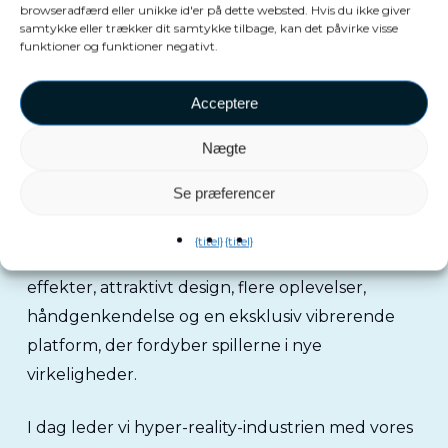
browseradfærd eller unikke id'er på dette websted. Hvis du ikke giver
samtykke eller trækker dit samtykke tilbage, kan det påvirke visse
funktioner og funktioner negativt.
Hyper-Reality-pionerer
Acceptere
Nægte
VEX Adventure var
den første færdiglavede
Se præferencer
hyperreality-attraktion
i LBE, og den er stadig
den dag i dag den eneste, der tilbyder alle de
{titel}
{titel}
funktioner, der forventes af en: fri roaming, 4D-
effekter, attraktivt design, flere oplevelser,
håndgenkendelse og en eksklusiv vibrerende
platform, der fordyber spillerne i nye
virkeligheder.
I dag leder vi hyper-reality-industrien med vores