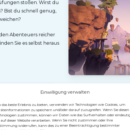
üfungen stoßen. Wirst du
 Bist du schnell genug,
uweichen?
en Abenteuers reicher
inden Sie es selbst heraus
Einwilligung verwalten
das beste Erlebnis zu bieten, verwenden wir Technologien wie Cookies, um
äteinformationen zu speichern und/oder darauf zuzugreifen. Wenn Sie diesen
hnologien zustimmen, können wir Daten wie das Surfverhalten oder eindeuti
 auf dieser Website verarbeiten. Wenn Sie nicht zustimmen oder Ihre
timmung widerrufen, kann dies zu einer Beeinträchtigung bestimmter