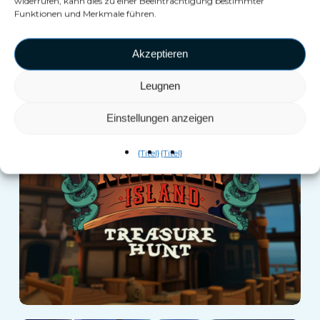
widerrufen, kann dies zu einer Beeinträchtigung bestimmter
Funktionen und Merkmale führen.
Akzeptieren
Leugnen
Kraken Island :
Einstellungen anzeigen
Arena
{Titel}
{Titel}