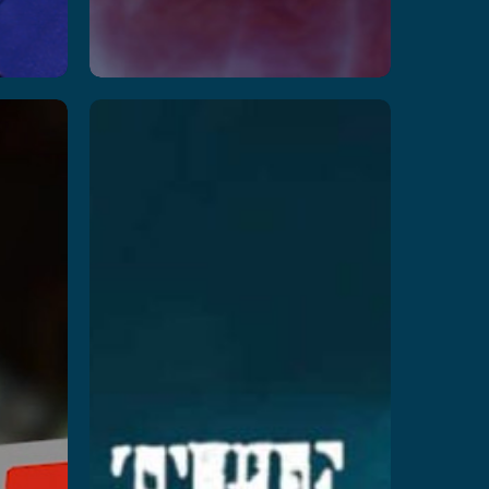
The B-
Block
Breakout
Leer más