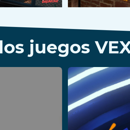
los juegos VE
arvus
SuperH
Box
Leer más
er más