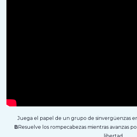
Juega el papel de un grupo de sinvergüenzas e
B
Resuelve los rompecabezas mientras avanzas por el
libertad.