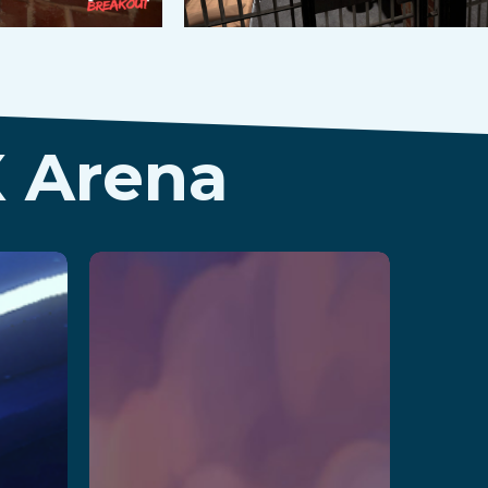
X Arena
ero
Arctic
Olympics
–