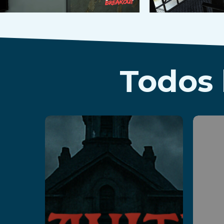
Todos 
Insanity
P
: The
Haunting
Le