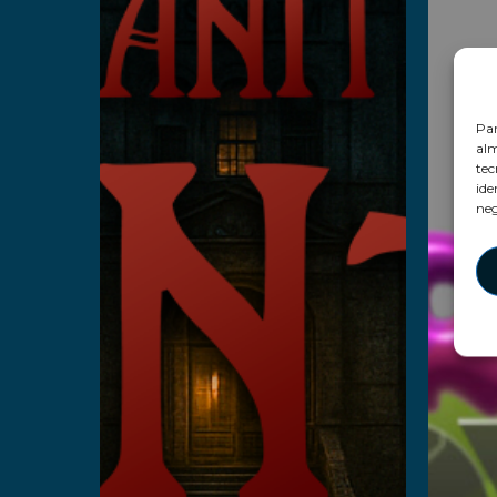
Leer más
Par
alm
tec
ide
neg