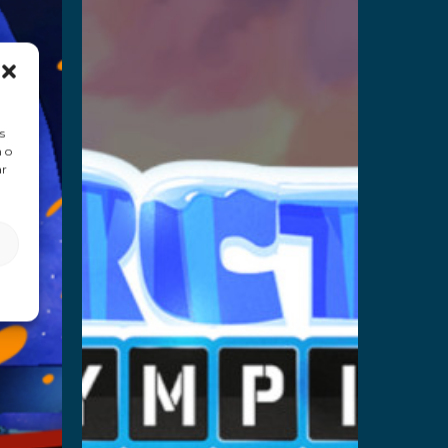
Slingshot
Challenge
Leer más
s
 o
ar