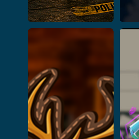
Hunter
VR
Le
Leer más