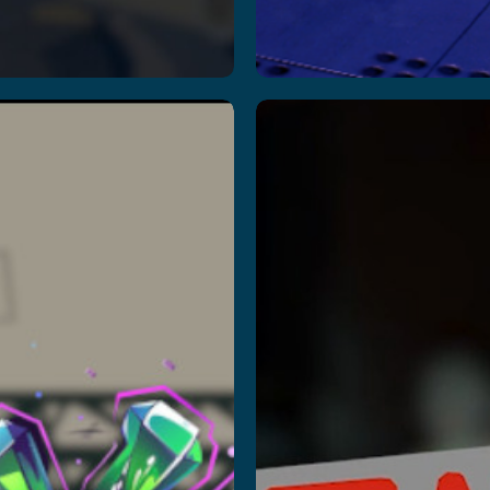
Greenium
Death
Squad
er más
Leer más