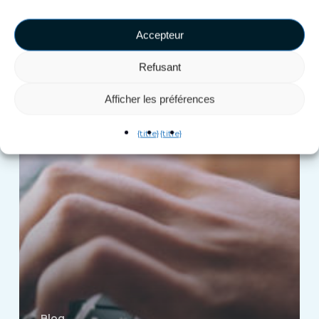
sur
notre
Accepteur
blog
Refusant
Afficher les préférences
{titre}
{titre}
Blog