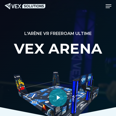
Men
Passer
Menu
au
contenu
principal
L'ARÈNE VR FREEROAM ULTIME
VEX ARENA
Lire la vidéo
Lire la vidéo