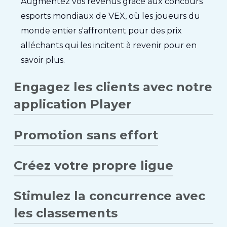
Augmentez vos revenus grâce aux concours
esports mondiaux de VEX, où les joueurs du
monde entier s'affrontent pour des prix
alléchants qui les incitent à revenir pour en
savoir plus.
Engagez les clients avec notre
application Player
Promotion sans effort
Renforcez l'implication des clients avec notre
application pour joueurs, en leur offrant une
Créez votre propre ligue
inscription transparente, un suivi des
Laissez le système faire le
marketing
grâce à
statistiques et des mises à jour esports
la promotion automatisée sur les téléviseurs,
directement depuis leur poche !
Stimulez la concurrence avec
à l'intégration de sites Web et même aux
Renforcez votre vision de l'esport grâce à nos
mises à jour par e-mail pour encourager les
outils complets de création de ligue,
les classements
visites répétées
promouvant l'engagement communautaire