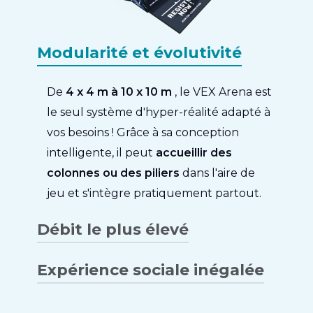
Modularité et évolutivité
De
4 x 4 m à 10 x 10 m
, le VEX Arena est
le seul système d'hyper-réalité adapté à
vos besoins ! Grâce à sa conception
intelligente, il peut
accueillir des
colonnes ou des piliers
dans l'aire de
jeu et s'intègre pratiquement partout.
Débit le plus élevé
Expérience sociale inégalée
VEX Arena atteint un débit allant
jusqu'à 120 joueurs par heure sans
Améliorez l'engagement des clients
compromettre la qualité. La durée du