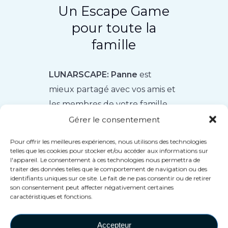
Un Escape Game
pour toute la
famille
LUNARSCAPE: Panne
est
mieux partagé avec vos amis et
les membres de votre famille.
Grâce à
VEX Adventure
Avec les
Gérer le consentement
effets physiques surprenants
Pour offrir les meilleures expériences, nous utilisons des technologies
de, vivez une expérience
telles que les cookies pour stocker et/ou accéder aux informations sur
l'appareil. Le consentement à ces technologies nous permettra de
inoubliable qui vous fera
traiter des données telles que le comportement de navigation ou des
ramper dans des conduits d'air
identifiants uniques sur ce site. Le fait de ne pas consentir ou de retirer
son consentement peut affecter négativement certaines
remplis de vent, éviter des
caractéristiques et fonctions.
lasers défiant la mort et
résoudre des énigmes en
Accepteur