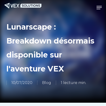
Passer
Menu
Men
au
contenu
principal
Lunarscape :
Breakdown désormais
disponible sur
l'aventure VEX
10/07/2020
Blog
1 lecture min.