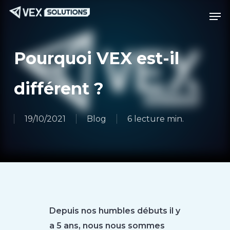
Passer
Menu
Men
au
contenu
principal
Pourquoi VEX est-il
différent ?
19/10/2021
Blog
6 lecture min.
Depuis nos humbles débuts il y
a 5 ans, nous nous sommes