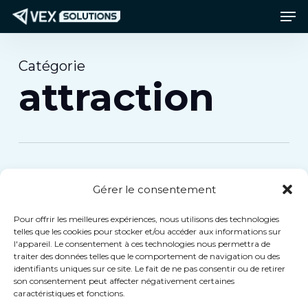
Men
Passer
Menu
au
contenu
Catégorie
principal
attraction
Blog
attraction
Présentation
de VEX
PartyDash :
une
Présentation
Gérer le consentement
expérience
de
Pour offrir les meilleures expériences, nous utilisons des technologies
VEX
d'arcade
telles que les cookies pour stocker et/ou accéder aux informations sur
l'appareil. Le consentement à ces technologies nous permettra de
PartyDash :
en réalité
traiter des données telles que le comportement de navigation ou des
une
identifiants uniques sur ce site. Le fait de ne pas consentir ou de retirer
son consentement peut affecter négativement certaines
mixte
expérience
caractéristiques et fonctions.
d'arcade