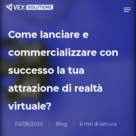
Vai
Menu
Men
al
contenuto
principale
Come lanciare e
commercializzare con
successo la tua
attrazione di realtà
virtuale?
03/08/2020
Blog
6 min di lettura