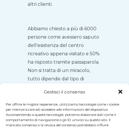
altri clienti.
Abbiamo chiesto a più di 6000
persone come avessero saputo
dell'esistenza del centro
ricreativo appena visitato e 50%
ha risposto tramite passaparola.
Non si tratta di un miracolo,
tutto dipende dal tipo di
esperienze che queste attività
Gestisci il consenso
offrono. In questo caso, tutti
avevano...
Attrazioni
Per offrire le migliori esperienze, utilizziamo tecnologie come i cookie
per memorizzare e/o accedere alle informazioni del dispositivo.
VEX
Quando i tuoi clienti
Acconsentendo a queste tecnologie, potremo elaborare dati come il
comportamento di navigazione o gli ID univoci su questo sito. Il
escono dal tuo centro con un
mancato consenso o la revoca del consenso potrebbero influire
sorriso enorme e quella