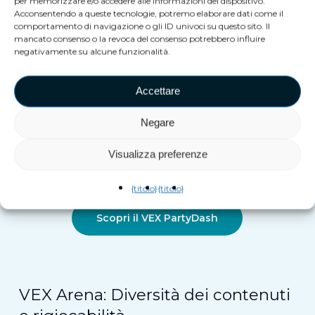
per memorizzare e/o accedere alle informazioni del dispositivo.
Acconsentendo a queste tecnologie, potremo elaborare dati come il
interattive di realtà mista, è veloce, social e
comportamento di navigazione o gli ID univoci su questo sito. Il
adattabile. Perfetto per sale giochi, centri
mancato consenso o la revoca del consenso potrebbero influire
negativamente su alcune funzionalità.
commerciali e qualsiasi luogo di intrattenimento.
Dimostra che la tecnologia immersiva non si limita
Accettare
a cuffie e cavi, ma riguarda la creazione
energia
condivisa
. Offrendo una vera esperienza
Negare
immersiva.
Visualizza preferenze
{titolo}
{titolo}
Scopri il VEX PartyDash
VEX Arena: Diversità dei contenuti