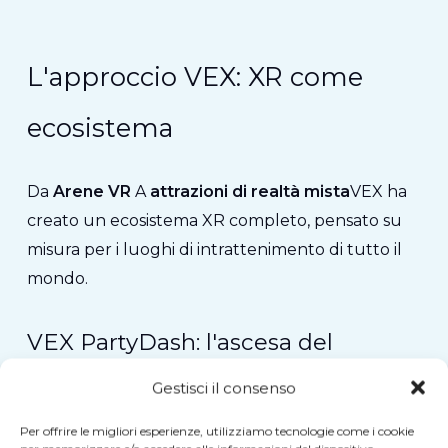
L'approccio VEX: XR come
ecosistema
Da
Arene VR
A
attrazioni di realtà mista
VEX ha
creato un ecosistema XR completo, pensato su
misura per i luoghi di intrattenimento di tutto il
mondo.
VEX PartyDash: l'ascesa del
divertimento in realtà mista
Gestisci il consenso
IL
VEX PartyDash
ridefinisce il gioco di gruppo
Per offrire le migliori esperienze, utilizziamo tecnologie come i cookie
attivo.
Combinando movimenti reali con immagini