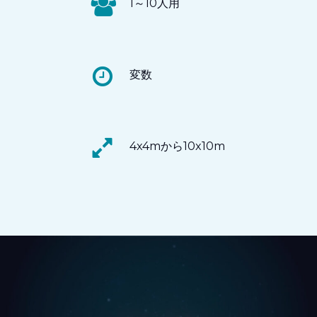
1～10人用
変数
4x4mから10x10m