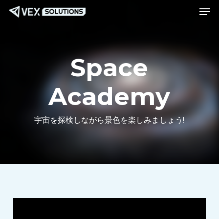
メニュー
メ
Menu
イ
ン
コ
Space
ン
テ
Academy
ン
ツ
宇宙を探検しながら景色を楽しみましょう!
へ
ス
キ
ッ
プ