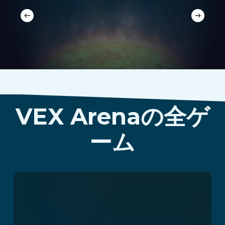
VEX Arenaの全ゲ
ーム
The B-Block
Breakout