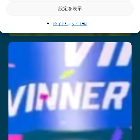
設定を表示
{タイトル}
{タイトル}
Party Playland
続きを読む