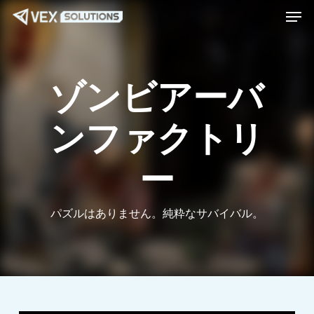
メニュー
メ
Menu
イ
ン
コ
ゾンビアーバ
ン
テ
ンファクトリ
ン
ツ
ー
へ
ス
キ
パズルはありません。純粋なサバイバル。
ッ
プ