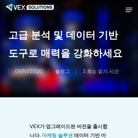
본
메
메뉴
문
뉴
으
로
고급 분석 및 데이터 기반
바
로
도구로 매력을 강화하세요
가
기
09/10/2020
블로그
3 최소 읽기 시간
VEX가 업그레이드된 버전을 출시합
니다.
마케팅 솔루션
데이터 기반 마