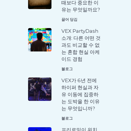
때보다 중요한 이
유는 무엇일까요?
끌어 당김
VEX PartyDash
소개: 다른 어떤 것
과도 비교할 수 없
는 혼합 현실 아케
이드 경험
블로그
VEX가 6년 전에
하이퍼 현실과 자
유 이동에 집중하
는 도박을 한 이유
는 무엇입니까?
블로그
프리로밍이 위치