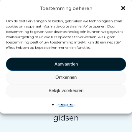
marketinginspanningen. Zo
Toestemming beheren
richt u uw beleggingen direct
Om de beste ervaringen te bieden, gebruiken we technologieën zoals
in reactie op die feedback.
cookies om apparaatinformatie op te slaan en/of te openen. Door
toestemming te geven voor deze technologieën kunnen we gegevens
zoals surfgedrag of unieke ID's op deze site verwerken. Als u geen
toestemming geeft of uw toestemming intrekt, kan dit een negatief
effect hebben op bepaalde kenmerken en functies.
Aanvaarden
Ontkennen
Bekijk voorkeuren
Meer dan 200
{titel}
{titel}
pagina's met
gidsen