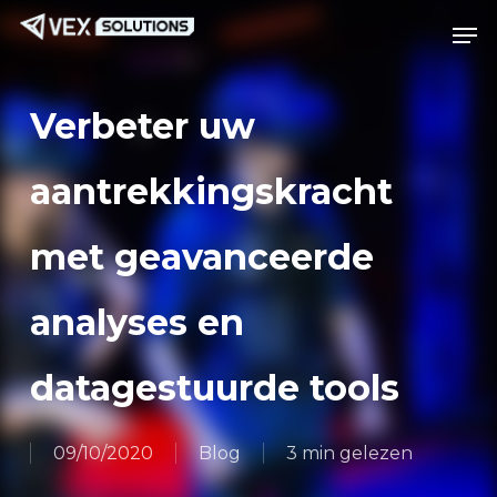
Ga
Menu
Men
naar
de
hoofdinhoud
Verbeter uw
aantrekkingskracht
met geavanceerde
analyses en
datagestuurde tools
09/10/2020
Blog
3 min gelezen