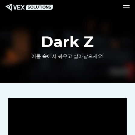
메뉴
본
메
문
뉴
으
로
Dark Z
바
로
어둠 속에서 싸우고 살아남으세요!
가
기