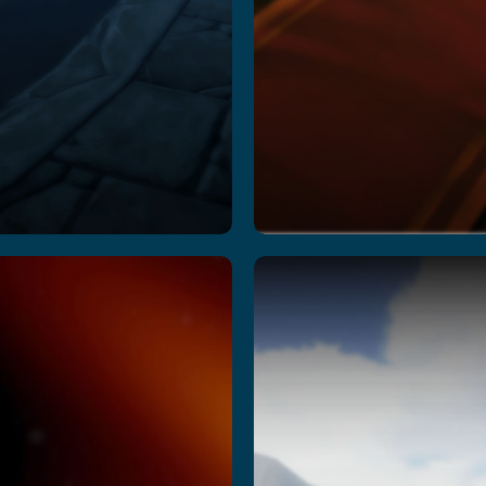
pace
Temple
Academy
Quest
dventure
続きを読む