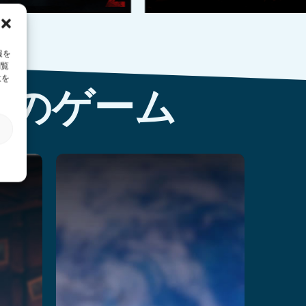
報を
閲覧
意を
べてのゲーム
Lunarscape:
Breakdown
続きを読む