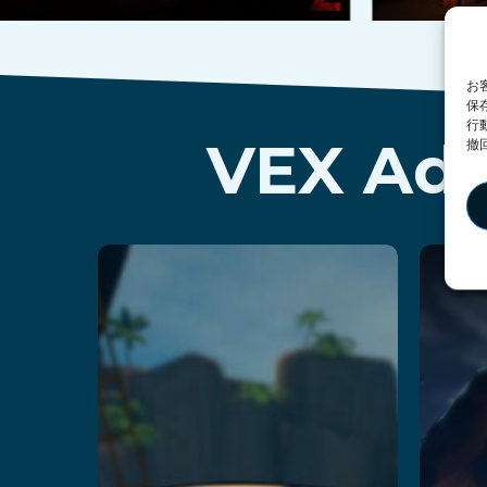
お
保
行
VEX A
撤
Kraken
R
Island:
続
Captain’s