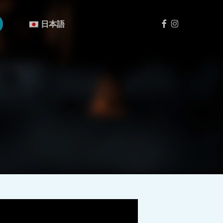
Menu
フ
イ
日本語
ェ
ン
イ
ス
ス
タ
ブ
グ
ッ
ラ
ク
ム