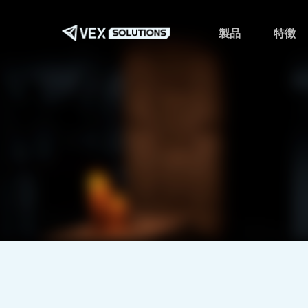
メ
イ
製品
特徴
ン
コ
ン
テ
ン
ツ
へ
ス
キ
ッ
プ