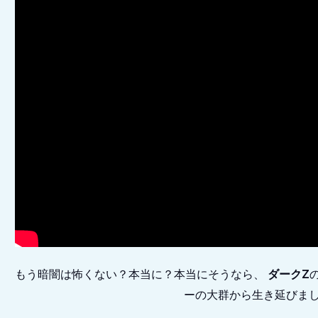
もう暗闇は怖くない？本当に？本当にそうなら、
ダークZ
ーの大群から生き延びまし