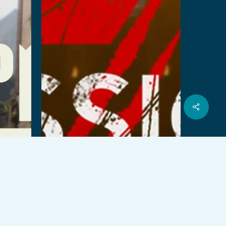
共
ツ
フ
ユ
イ
イ
ェ
ー
ン
有
ッ
イ
チ
ス
タ
ス
ュ
タ
ー
ブ
ー
グ
ッ
ブ
ラ
ク
ム