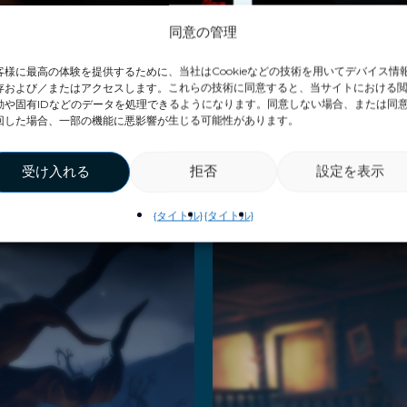
同意の管理
客様に最高の体験を提供するために、当社はCookieなどの技術を用いてデバイス情
存および／またはアクセスします。これらの技術に同意すると、当サイトにおける
動や固有IDなどのデータを処理できるようになります。同意しない場合、または同
dventureのす
回した場合、一部の機能に悪影響が生じる可能性があります。
受け入れる
拒否
設定を表示
{タイトル}
{タイトル}
ush Z
Mission
Z
きを読む
続きを読む