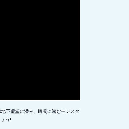
の地下聖堂に潜み、暗闇に潜むモンスタ
ょう!