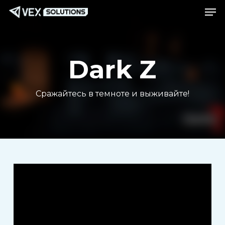
Ме
Перейти
Menu
к
основному
содержанию
Dark Z
Сражайтесь в темноте и выживайте!