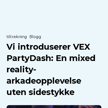
reality-
arkadeopplevelse
uten
sidestykke
tiltrekning
Blogg
Vi introduserer VEX
PartyDash: En mixed
reality-
arkadeopplevelse
uten sidestykke