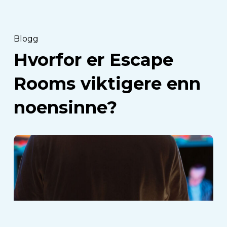
Blogg
Hvorfor er Escape
Rooms viktigere enn
noensinne?
Vi
introduserer
VEX
PartyDash:
En
mixed