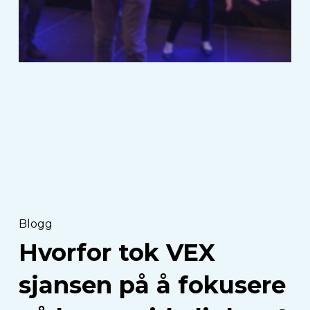
Hvorfor
tok
VEX
sjansen
på
å
fokusere
på
hyper-
reality
&
free-
Blogg
roaming
Hvorfor tok VEX
for
sjansen på å fokusere
6
år