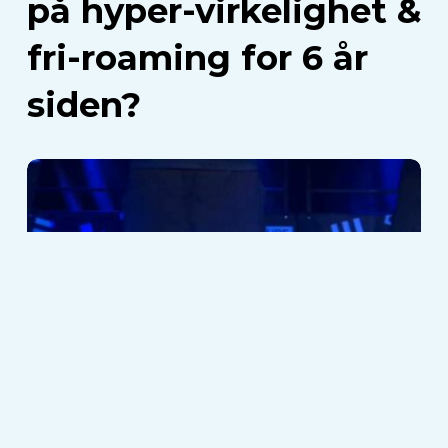
på hyper-virkelighet &
siden?
fri-roaming for 6 år
siden?
Hvorfor
tar
fri-
roaming
det
stedsbaserte
underholdningsmarkedet
med
storm?