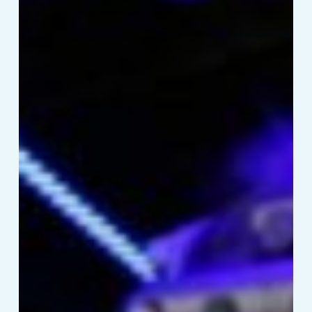
Hyper-
Reality
eller
Hyper
VR?