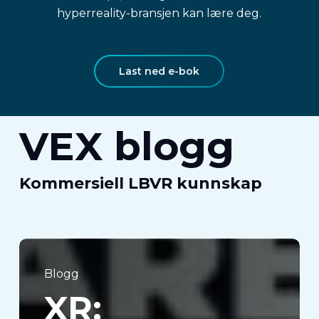
hyperreality-bransjen kan lære deg.
Last ned e-bok
VEX blogg
Kommersiell LBVR kunnskap
XR:
Fremtiden
Blogg
for
XR:
immersiv