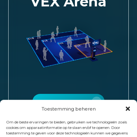
VEX Arena
Kom meer te weten
Toestemming beheren
Om de beste ervaringen te bieden, gebruiken we technologieën zoals
cookies om apparaatinformatie op te slaan en/of te openen. Door
toestemming te geven voor deze technologieën kunnen we gegevens