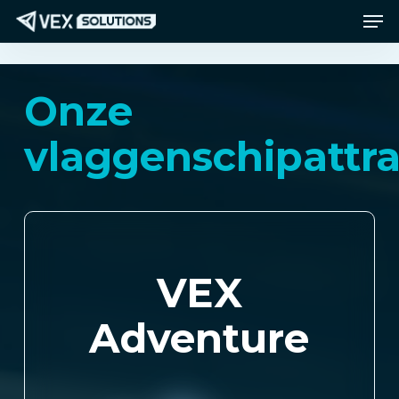
Men
Ga
Menu
naar
de
hoofdinhoud
Onze
vlaggenschipattra
VEX
Adventure