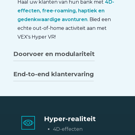
Haal uw klanten van hun bank met
4D-
effecten, free-roaming, haptiek en
gedenkwaardige avonturen
. Bied een
echte out-of-home activiteit aan met
VEX's Hyper VR!
Doorvoer en modulariteit
Maximaal 6 spelers
tegelijkertijd een
End-to-end klantervaring
ervaring kunnen delen. De attractie is
verkrijgbaar in drie formaten
rekening
Houd uw klanten van begin tot eind
houdend met verschillende budgetten
betrokken
zelfregistratie,
en ruimtetoewijzingen.
gepersonaliseerde games en vervolg-
Hyper-realiteit
e-mails
Laat de data het werk doen via
onze
geautomatiseerde
4D-effecten