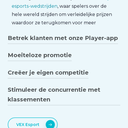
esports-wedstrijden
, waar spelers over de
hele wereld strijden om verleidelijke prijzen
waardoor ze terugkomen voor meer
Betrek klanten met onze Player-app
Moeiteloze promotie
Vergroot de betrokkenheid van klanten met
onze speler-app, die naadloze registratie,
statistieken bijhouden en esports-updates
Creëer je eigen competitie
Laat het systeem de
marketing
doen dankzij
rechtstreeks vanuit hun portemonnee biedt!
geautomatiseerde promotie op tv's, website-
integratie en zelfs e-mailupdates om
Stimuleer de concurrentie met
Geef uw kracht
esports
visie met onze
herhaalbezoeken te stimuleren
uitgebreide tools voor het maken van
klassementen
competities, die de betrokkenheid van de
gemeenschap bevorderen en deelname
Stimuleer de concurrentie met mondiale en
stimuleren.
lokale klassementen en motiveer spelers om
VEX Esport