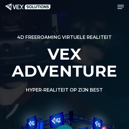
Men
Ga
Menu
naar
de
hoofdinhoud
4D FREEROAMING VIRTUELE REALITEIT
VEX
ADVENTURE
HYPER-REALITEIT OP ZIJN BEST
Video afspelen
Video afspelen