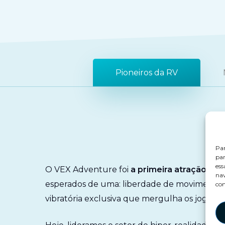
Pioneiros da RV
Par
par
ess
O VEX Adventure foi
a primeira atração de 
nav
esperados de uma: liberdade de movimento, 
con
vibratória exclusiva que mergulha os jogado