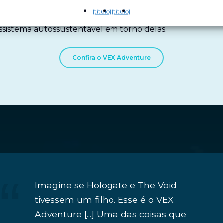
 com nossas atrações, que contam com um histórico comp
{título}
{título}
iona como uma âncora para todas as atividades adicionais
ssistema autossustentável em torno delas.
Confira o VEX Adventure
Imagine se Hologate e The Void
tivessem um filho. Esse é o VEX
Adventure [...] Uma das coisas que