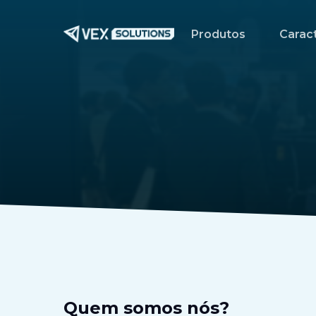
Ir
para
Produtos
Caract
o
conteúdo
principal
Quem somos nós?