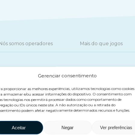
Nós somos operadores
Mais do que jogos
Pioneiros da Hiper-Realidade
Gerenciar consentimento
a proporcionar as melhores experiências, utilizamos tecnologias como cookies
a armazenar e/ou acessar informações do dispositivo. O consentimento com
as tecnologias nos permitirá processar dados como comportamento de
hiper-realidade pronta para uso
na LBE e até hoje é o ú
egação ou IDs únicos neste site. A não autorização ou a retirada do
efeitos 4D, design atraente, múltiplas experiências, r
sentimento podem afetar negativamente determinados recursos e funções.
res em novas realidades.
Aceitar
Negar
Ver preferências