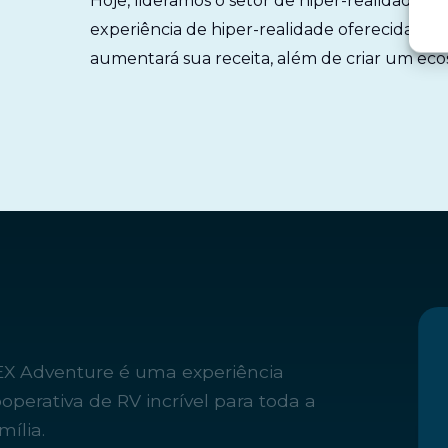
Hoje, lideramos o setor de hiper-realidade
experiência de hiper-realidade oferecida func
aumentará sua receita, além de criar um eco
EX Adventure é uma experiência
operativa de RV incrível para toda a
mília.