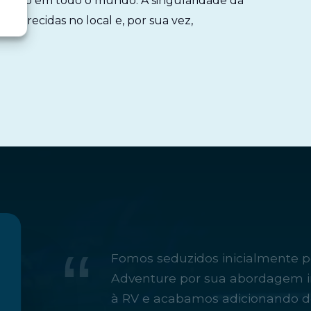
rovado em todo o mundo. A singularidade da
 oferecidas no local e, por sua vez,
Fomos seduzidos inicialmente p
Adventure por sua abordagem i
à RV e acabamos adicionando d