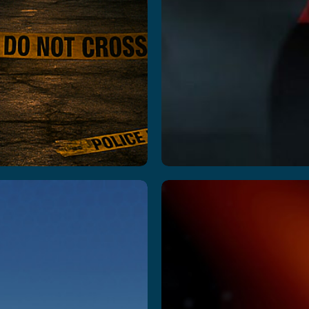
arty
Space
layland
Academ
dventure
Advent