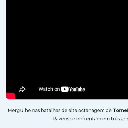
Mergulhe nas batalhas de alta octanagem de
Tornei
Ravens se enfrentam em três are