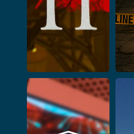
Cyberclash:
P
Tournament
P
A
Ler mais