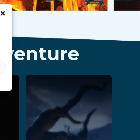
dventure
Rush Z
Ler mais