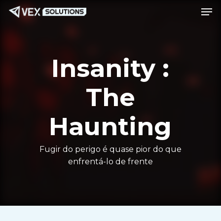
Men
Ir
Menu
para
o
conteúdo
Insanity :
principal
The
Haunting
Fugir do perigo é quase pior do que
enfrentá-lo de frente