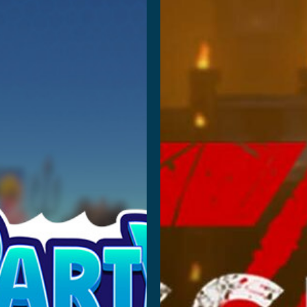
arty
Mission
layland
Z II
dventure
阅读更多
读更多