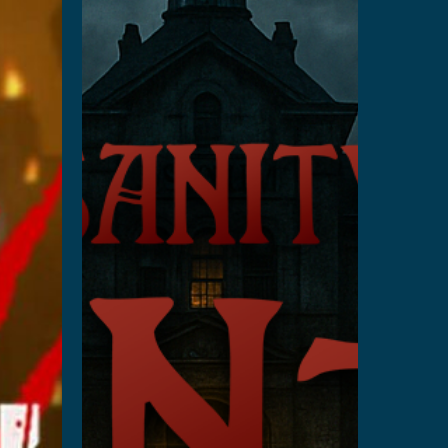
Insanity
: The
Haunting
阅读更多