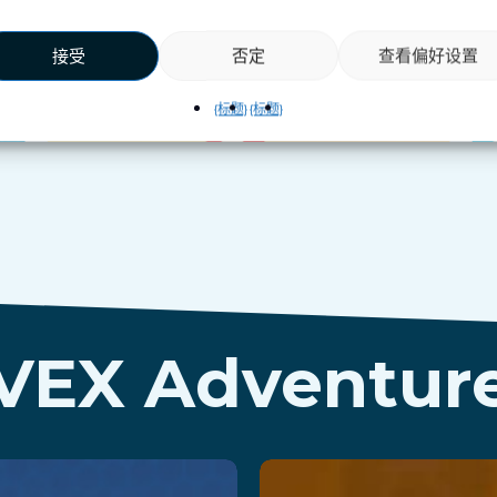
接受
否定
查看偏好设置
{标题}
{标题}
VEX Adventur