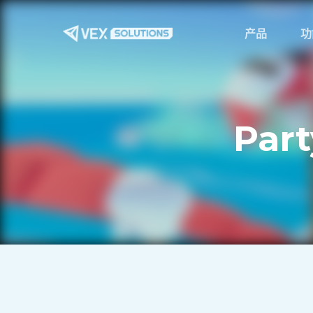
跳
至
产品
功
主
要
内
容
Part