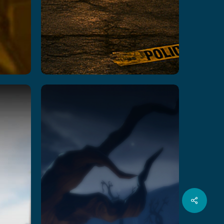
Rush Z
阅读更多
分
叽
Facebook
YouTube
Instagram
叽