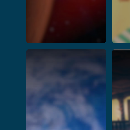
Lunarscape:
M
Breakdown
阅读更多
阅
© 2026 VEX Solutions。