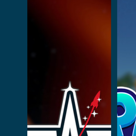
Space
P
Academy
P
Adventure
A
阅读更多
阅