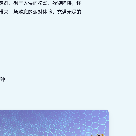
鸡群、碾压入侵的螃蟹、躲避陷阱，还
带来一场难忘的派对体验，充满无尽的
分钟