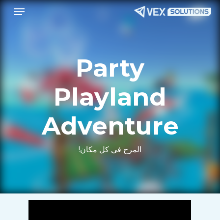
قائمة طعام
Menu
ا
إ
ا
ا
Party
Playland
Adventure
المرح في كل مكان!