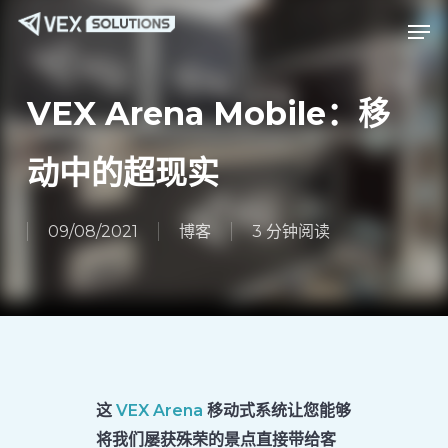
跳
Menu
菜单
至
主
要
VEX Arena Mobile：移
内
容
动中的超现实
09/08/2021
博客
3 分钟阅读
这
VEX Arena
移动式系统让您能够
将我们屡获殊荣的景点直接带给客