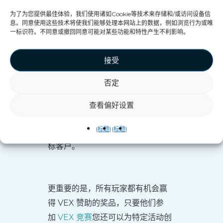
为了为您提供最佳体验，我们使用诸如Cookie等技术来存储和/或访问设备信
这
VEX 电竞系统
每个 VEX 游乐设
息。同意使用这些技术将使我们能够处理本网站上的数据，例如浏览行为或唯
施都配备此功能，VEX Arena 移动
一标识符。不同意或撤回同意可能对某些功能和特性产生不利影响。
游乐设施也同样如此。您的顾客可
以自行注册，在游玩过程中获得个
接受
性化体验，并在游玩结束后回顾游
否定
玩过程。您可以获取他们的联系方
式和信息，以便与他们保持联系。
查看偏好设置
这一切都是自动化的，让您能够更
{标题}
{标题}
轻松地在未来的营销活动中锁定目
标客户。
更重要的是，所有玩家都有机会赢
得 VEX 赞助的奖品，只要他们参
加
VEX 竞赛
您还可以为特定活动创