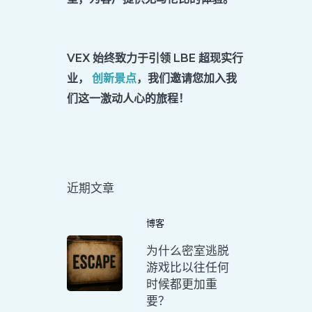
VEX 始终致力于引领 LBE 超现实行
业，
创新景点
，我们邀请您加入我
们这一激动人心的旅程！
近期文章
博客
为什么密室逃脱
游戏比以往任何
时候都更加重
要？