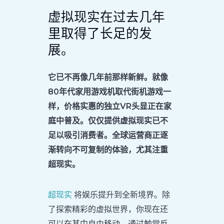
虚拟现实在过去几年
里取得了长足的发
展。
它已不再像几年前那样新鲜。就像
80年代家用游戏机取代街机游戏一
样，价格实惠的独立VR头显正在家
庭中普及。仅仅提供虚拟现实已不
足以吸引消费者。全球运营商正逐
渐转向不可复制的体验，尤其注重
超现实。
超现实
将娱乐提升到全新境界。除
了探索精彩的虚拟世界，你现在还
可以在其中自由移动，通过触觉反