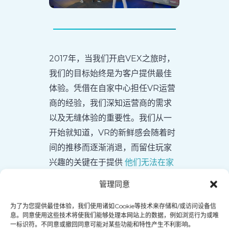
2017年，当我们开启VEX之旅时，
我们的目标始终是为客户提供最佳
体验。凭借在自家中心担任VR运营
商的经验，我们深知运营商的需求
以及无缝体验的重要性。我们从一
开始就知道，VR的新鲜感会随着时
间的推移而逐渐消退，而留住玩家
兴趣的关键在于提供
他们无法在家
里复制的经历
。这就是
VEX
管理同意
Adventure
以及后来
VEX Arena
诞生了。这两个超现实景点都是专
为了为您提供最佳体验，我们使用诸如Cookie等技术来存储和/或访问设备信
息。同意使用这些技术将使我们能够处理本网站上的数据，例如浏览行为或唯
为基于位置的娱乐 (LBE) 用途而设
一标识符。不同意或撤回同意可能对某些功能和特性产生不利影响。