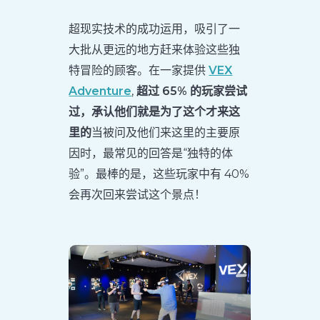
超现实技术的成功运用，吸引了一
大批从更远的地方赶来体验这些独
特冒险的顾客。在一家提供
VEX
Adventure
,
超过 65% 的玩家尝试
过，承认他们就是为了这个才来这
里的
当被问及他们来这里的主要原
因时，最常见的回答是“独特的体
验”。最棒的是，这些玩家中有 40%
会再次回来尝试这个景点！