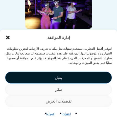
إدارة الموافقة
دوري VEX للرياضات
لتوفير أفضل التجارب، نستخدم تقنيات مثل ملفات تعريف الارتباط لتخزين معلومات
الجهاز و/أو الوصول إليها. الموافقة على هذه التقنيات ستسمح لنا بمعالجة بيانات مثل
الإلكترونية على الطريق
سلوك التصفح أو المعرفات الفريدة على هذا الموقع. قد يؤثر عدم الموافقة أو سحبها
سلبًا على بعض الميزات والوظائف.
ال
نظام VEX للرياضات
يقبل
الإلكترونية
يأتي هذا مع جميع ألعاب
VEX، وينطبق هذا على جهاز VEX
ينكر
Arena Mobile. يمكن لعملائك تسجيل
تفضيلات العرض
أنفسهم والاستمتاع بتجربة لعب
مخصصة، بالإضافة إلى ملخص لجلسة
{عنوان}
{عنوان}