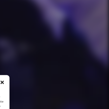
r
ite
n