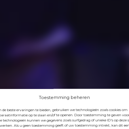
Toestemming beheren
de beste ervaringen te bieden, gebruiken we technologieën zoals cookies om
araatinformatie op te slaan en/of te openen. Door toestemming te geven voo
e technologieën kunnen we gegevens zoals surfgedrag of unieke ID's op deze s
werken. Als u geen toestemming geeft of uw toestemming intrekt, kan dit ee