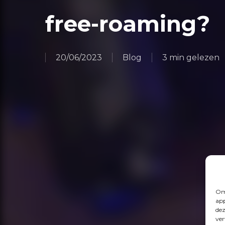
free-roaming?
20/06/2023
Blog
3 min gelezen
Om 
app
dez
ver