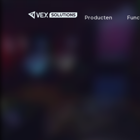
Ga
naar
Producten
Func
de
hoofdinhoud