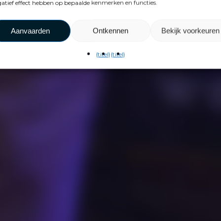
atief effect hebben op bepaalde kenmerken en functies.
Aanvaarden
Ontkennen
Bekijk voorkeuren
{titel}
{titel}