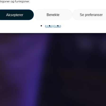
ksjoner og funksjoner.
Aksepterer
Benekte
Se preferanser
{tittel}
{tittel}