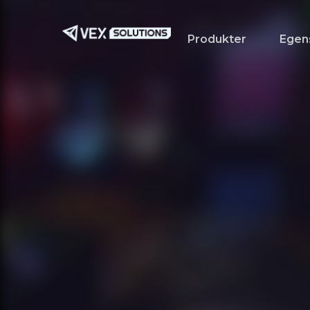
Gå
til
Produkter
Egen
hovedinnhold