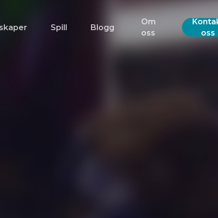
Om
Konta
skaper
Spill
Blogg
oss
oss