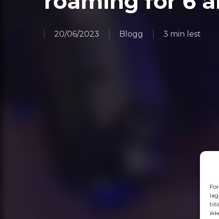
roaming for 6 å
20/06/2023
Blogg
3 min lest
For
lag
til
ikk