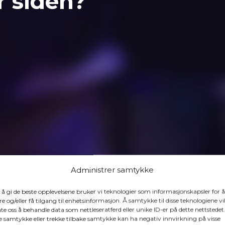
r siden?
Administrer samtykke
 å gi de beste opplevelsene bruker vi teknologier som informasjonskapsler for å
re og/eller få tilgang til enhetsinformasjon. Å samtykke til disse teknologiene vi
late oss å behandle data som nettleseratferd eller unike ID-er på dette nettstedet
e samtykke eller trekke tilbake samtykke kan ha negativ innvirkning på visse