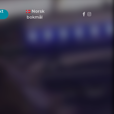
Meny
kt
Norsk
facebook
instagram
bokmål