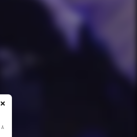
l
. Å