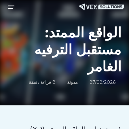
قائمة طعام
Menu
ا
إ
ا
الواقع الممتد:
ا
مستقبل الترفيه
الغامر
27/02/2026
مدونة
8 قراءة دقيقة