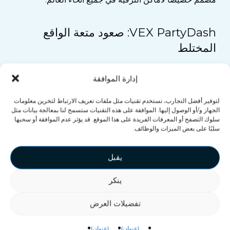
VEX PartyDash: صعود متعة الواقع
المختلط
ال
فيكس بارتي داش
يعيد تعريف اللعب الجماعي النشط.
إدارة الموافقة
يجمع هذا التطبيق بين الحركة الواقعية ورسومات الواقع
المختلط التفاعلية، مما يجعله سريعًا واجتماعيًا وقابلًا للتكيف.
لتوفير أفضل التجارب، نستخدم تقنيات مثل ملفات تعريف الارتباط لتخزين معلومات
الجهاز و/أو الوصول إليها. الموافقة على هذه التقنيات ستسمح لنا بمعالجة بيانات مثل
إنه مثالي لصالات الألعاب، ومراكز الترفيه العائلي، أو أي
سلوك التصفح أو المعرفات الفريدة على هذا الموقع. قد يؤثر عدم الموافقة أو سحبها
أماكن ترفيهية أخرى.
سلبًا على بعض الميزات والوظائف.
يثبت ذلك أن التكنولوجيا الغامرة لا تقتصر على سماعات
يقبل
الرأس والكابلات، بل تتعلق بالإبداع
الطاقة المشتركة
. تقديم
تجربة غامرة حقيقية.
ينكر
تفضيلات العرض
{عنوان}
{عنوان}