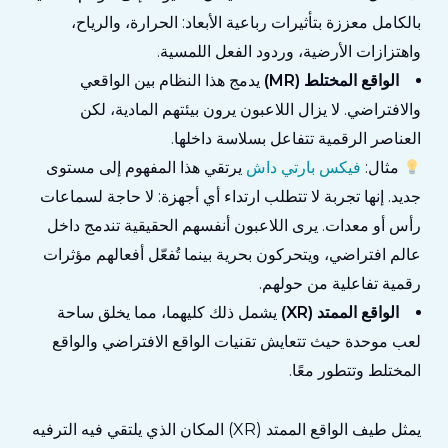
بالكامل معززة بتأثيرات رباعية الأبعاد: الحرارة، والرياح،
واهتزازات الأرضية، وردود الفعل اللمسية.
الواقع المختلط (MR)
يدمج هذا النظام بين الواقعي
والافتراضي. لا يزال اللاعبون يرون بيئتهم المادية، لكن
العناصر الرقمية تتفاعل بسلاسة داخلها.
مثال:
فيكس بارتي داش
يرتقي هذا المفهوم إلى مستوى
جديد. إنها تجربة لا تتطلب ارتداء أي أجهزة: لا حاجة لسماعات
رأس أو معدات. يرى اللاعبون أنفسهم الحقيقية تندمج داخل
عالم افتراضي، ويتحركون بحرية بينما تُفعّل أفعالهم مؤثرات
رقمية تفاعلية من حولهم.
الواقع الممتد (XR)
يشمل ذلك كليهما، مما يخلق ساحة
لعب موحدة حيث تتعايش تقنيات الواقع الافتراضي والواقع
المختلط وتتطور معًا.
يمثل طيف الواقع الممتد (XR) المكان الذي يلتقي فيه الترفيه