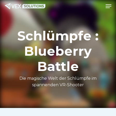
Spei
Zum
Speis
Hauptinhalt
springen
Schlümpfe :
Blueberry
Battle
Die magische Welt der Schlümpfe im
spannenden VR-Shooter