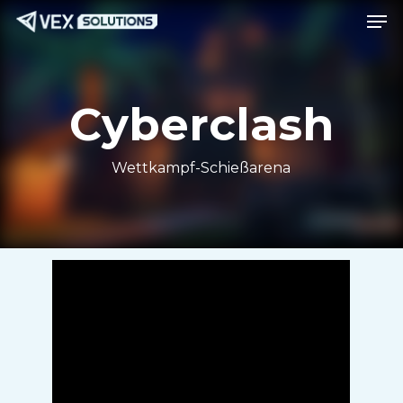
Spei
Zum
Speis
Hauptinhalt
springen
Cyberclash
Wettkampf-Schießarena