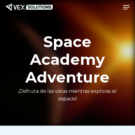
Men
Saltar
Menú
al
contenido
principal
Space
Academy
Adventure
¡Disfruta de las vistas mientras exploras el
espacio!