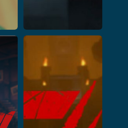
Mission
Z II
Leer más