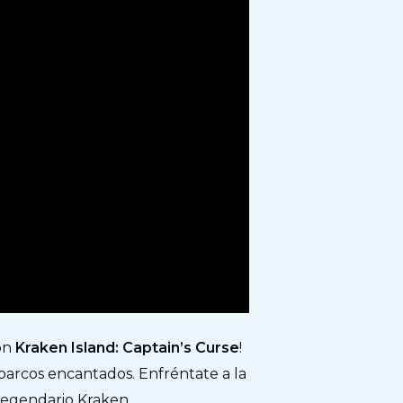
on
Kraken Island: Captain’s Curse
!
 barcos encantados. Enfréntate a la
 legendario Kraken.