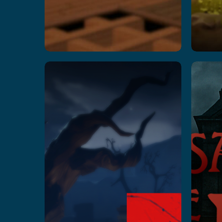
Rush Z
I
:
Leer más
H
Le