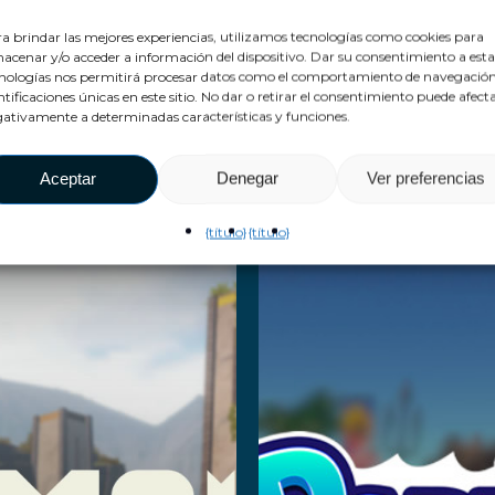
a brindar las mejores experiencias, utilizamos tecnologías como cookies para
 juegos de VEX
acenar y/o acceder a información del dispositivo. Dar su consentimiento a esta
nologías nos permitirá procesar datos como el comportamiento de navegación
ntificaciones únicas en este sitio. No dar o retirar el consentimiento puede afect
ativamente a determinadas características y funciones.
Aceptar
Denegar
Ver preferencias
Temple
Party
{título}
{título}
uest
Playlan
Advent
er más
Leer más