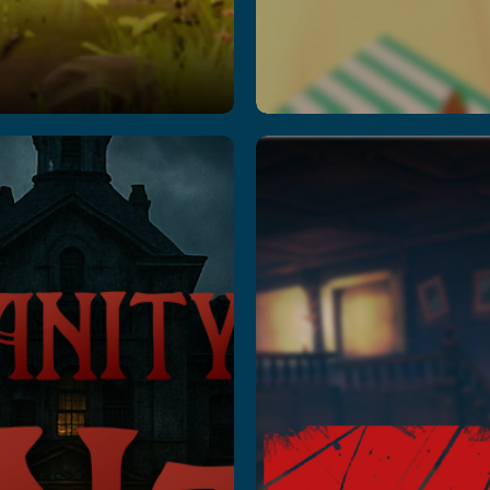
nsanity
Mission
 The
Z
aunting
Leer más
er más