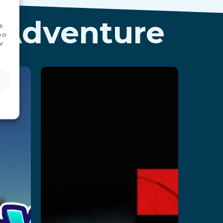
 Adventure
s
 o
ar
Dark Z
d
Leer más
ure