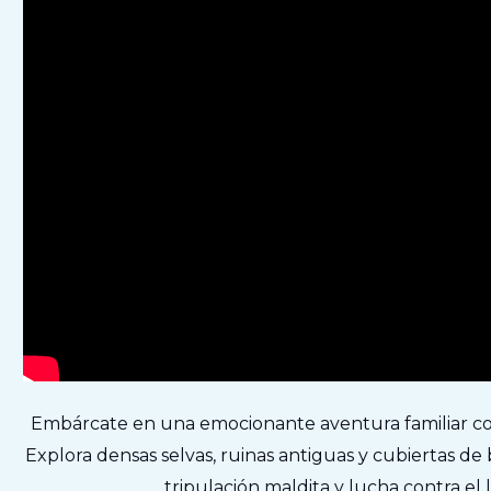
Embárcate en una emocionante aventura familiar c
Explora densas selvas, ruinas antiguas y cubiertas de
tripulación maldita y lucha contra el