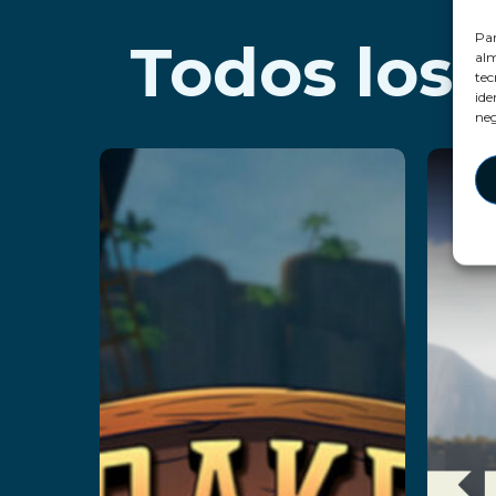
Par
Todos los
alm
tec
ide
neg
Kraken
Island:
Q
Captain’s
Le
Curse
Leer más