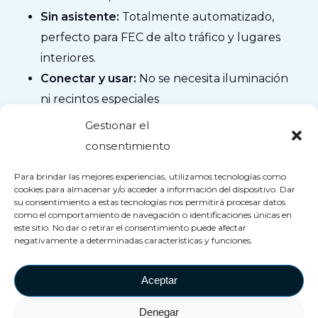
Sin asistente:
Totalmente automatizado,
perfecto para FEC de alto tráfico y lugares
interiores.
Conectar y usar:
No se necesita iluminación
ni recintos especiales
Especificaciones que se ajustan a:
Solo
Gestionar el
requiere 3,3 mx, 2,8 mx y 3,1 m. Ethernet.
consentimiento
Sonido integrado.
Para brindar las mejores experiencias, utilizamos tecnologías como
cookies para almacenar y/o acceder a información del dispositivo. Dar
Ya sea en un centro familiar interior o en
su consentimiento a estas tecnologías nos permitirá procesar datos
como el comportamiento de navegación o identificaciones únicas en
cualquier tipo de lugar,
Fiesta Dash
No solo
este sitio. No dar o retirar el consentimiento puede afectar
negativamente a determinadas características y funciones.
atrae multitudes, sino que las mantiene
comprometidas.
.
Aceptar
Denegar