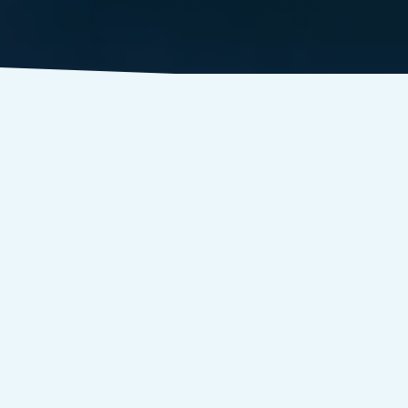
¿Por
qué
hiperrealidad?