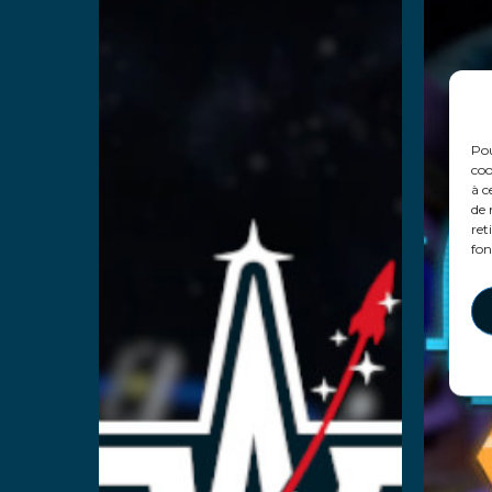
En 
Pou
coo
à c
de 
ret
fon