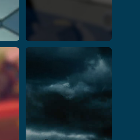
ash
Manoir
de la
mort
En savoir plus