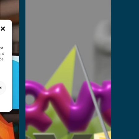
nt
ent
 de
es