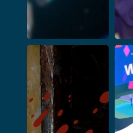
Usine
P
urbaine
P
zombie
En 
En savoir plus