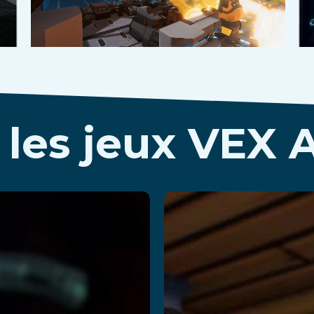
 les jeux VEX 
Cops
Kitchen
s
Panic!
obbers
En savoir plus