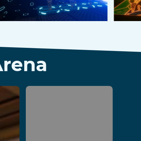
Arena
Parvus
Box
En savoir plus