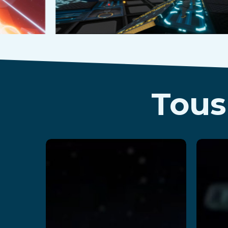
Tous
Space
Academy
v
R
En savoir plus