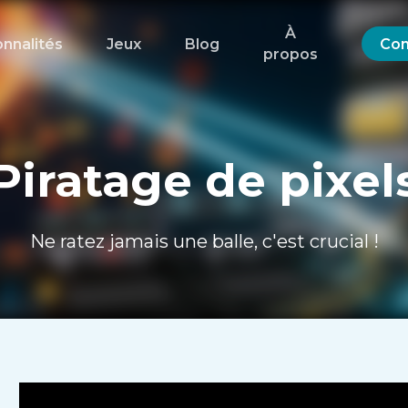
À
onnalités
Jeux
Blog
Con
propos
Piratage de pixel
Ne ratez jamais une balle, c'est crucial !