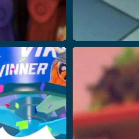
arty
Cybercl
layland
En savoir plus
savoir plus