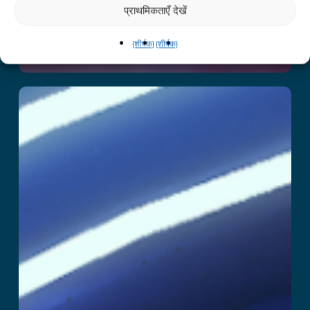
प्राथमिकताएँ देखें
{शीर्षक}
{शीर्षक}
1टीपी20टी
और पढ़ें