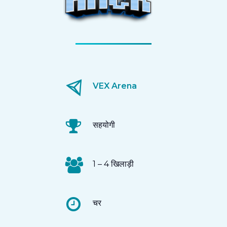
VEX Arena
सहयोगी
1 – 4 खिलाड़ी
चर