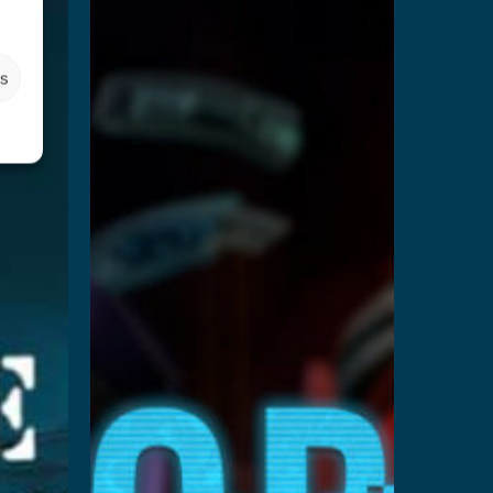
Cops
vs
es
t
Robbers
En savoir plus