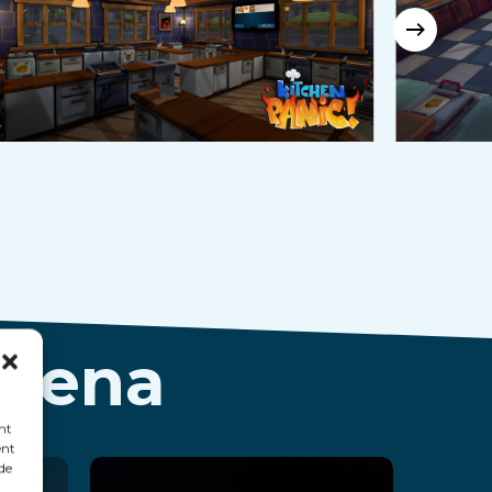
Arena
nt
ent
 de