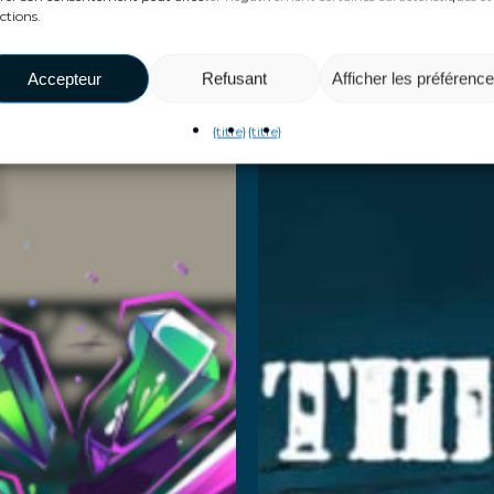
Greenium
The B-
ctions.
Block
Accepteur
Refusant
Afficher les préférenc
savoir plus
{titre}
{titre}
Breakou
En savoir plus