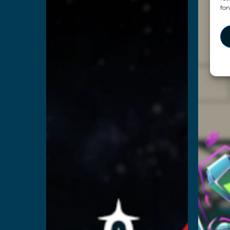
Space
fon
Academy
En 
En savoir plus